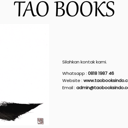
Silahkan kontak kami.
Whatsapp :
0818 1987 46
Website :
www.taobooksindo.
Email :
admin@taobooksindo.