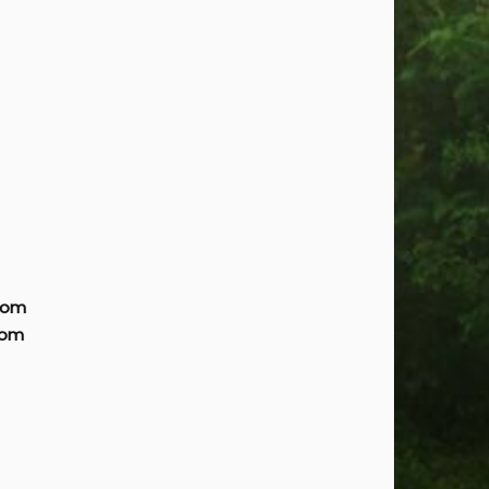
com
com